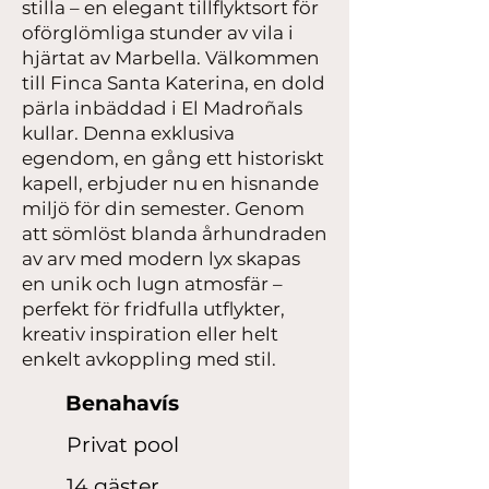
stilla – en elegant tillflyktsort för
oförglömliga stunder av vila i
hjärtat av Marbella. Välkommen
till Finca Santa Katerina, en dold
pärla inbäddad i El Madroñals
kullar. Denna exklusiva
egendom, en gång ett historiskt
kapell, erbjuder nu en hisnande
miljö för din semester. Genom
att sömlöst blanda århundraden
av arv med modern lyx skapas
en unik och lugn atmosfär –
perfekt för fridfulla utflykter,
kreativ inspiration eller helt
enkelt avkoppling med stil.
Benahavís
Privat pool
14 gäster