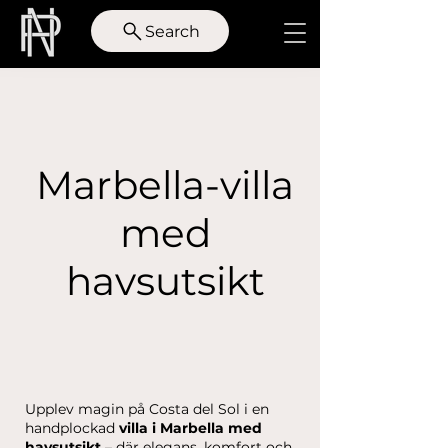
Search
Marbella-villa
med
havsutsikt
Upplev magin på Costa del Sol i en
handplockad
villa i Marbella med
havsutsikt
– där elegans, komfort och