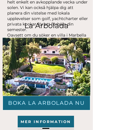
helt enkelt en avkopplande vecka under
solen. Vi kan också hjälpa dig att
planera din vistelse med lokala
upplevelser som golf, yachtcharter eller
La Arbolada
privata kockar för att förhöja din
semester.
Oavsett om du söker en villa i Marbella
med havsutsikt för lugn avkoppling
eller en villa vid stranden i Marbella för
direkt tillgång till strandlivet, hjälper vi
dig att hitta den perfekta fastigheten
skräddarsydd för dina behov.
Med vår erfarenhet och lokalkännedom
blir din vistelse smidig, personlig och
fylld av oförglömliga stunder.
BOKA LA ARBOLADA NU
MER INFORMATION