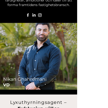
färdigheter, ambitioner och idéer till att
forma framtidens fastighetsbransch.
Nikan Ghahremani
VD
Lyxuthyrningsagent –