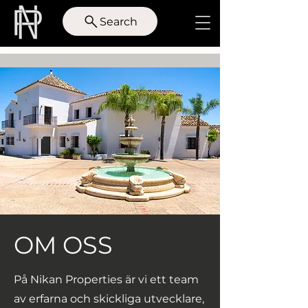
Search
OM OSS
På Nikan Properties är vi ett team
av erfarna och skickliga utvecklare,