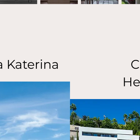
a Katerina
C
He