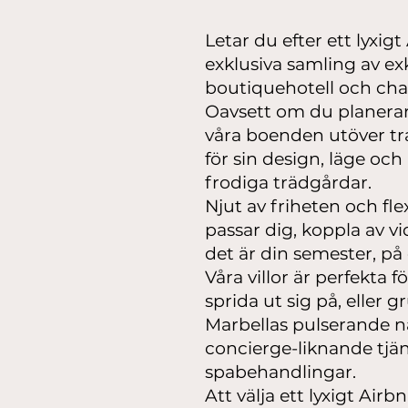
Letar du efter ett lyxig
exklusiva samling av exk
boutiquehotell och charm
Oavsett om du planerar 
våra boenden utöver tra
för sin design, läge och
frodiga trädgårdar.
Njut av friheten och fl
passar dig, koppla av vi
det är din semester, på d
Våra villor är perfekta 
sprida ut sig på, eller
Marbellas pulserande nat
concierge-liknande tjän
spabehandlingar.
Att välja ett lyxigt Air