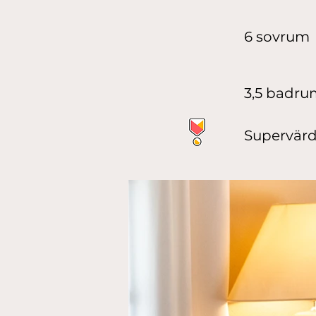
6 sovrum
3,5 badru
Supervär