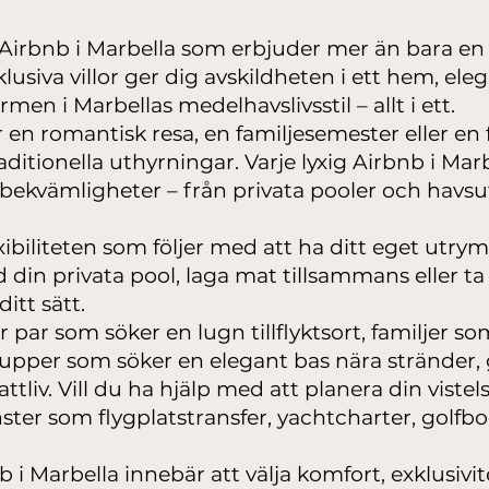
t Airbnb i Marbella som erbjuder mer än bara en 
lusiva villor ger dig avskildheten i ett hem, eleg
en i Marbellas medelhavslivsstil – allt i ett.
en romantisk resa, en familjesemester eller en
ditionella uthyrningar. Varje lyxig Airbnb i Ma
 bekvämligheter – från privata pooler och havsut
exibiliteten som följer med att ha ditt eget utr
d din privata pool, laga mat tillsammans eller t
itt sätt.
för par som söker en lugn tillflyktsort, familjer
 grupper som söker en elegant bas nära stränder,
tliv. Vill du ha hjälp med att planera din vistel
ster som flygplatstransfer, yachtcharter, golfb
bnb i Marbella innebär att välja komfort, exklusiv