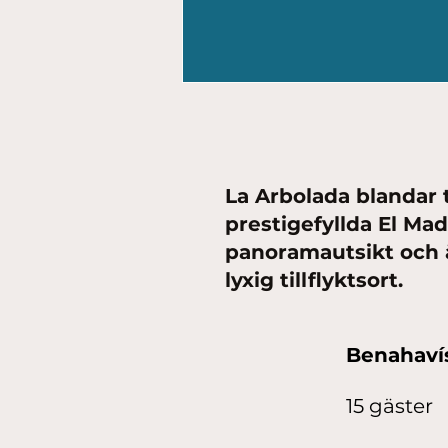
La Arbolada blandar
prestigefyllda El Ma
panoramautsikt och ä
lyxig tillflyktsort.
Benahaví
15 gäster