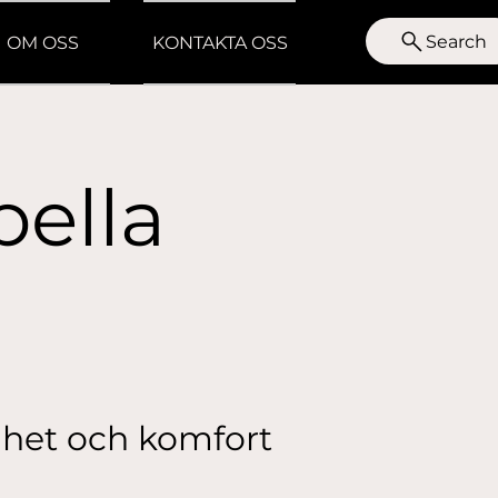
Search
OM OSS
KONTAKTA OSS
bella
ldhet och komfort