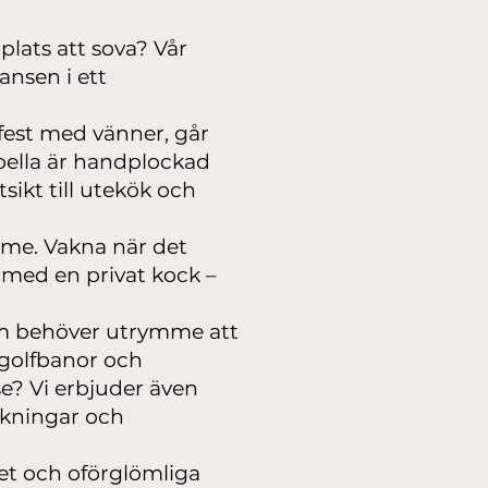
plats att sova? Vår
ansen i ett
 fest med vänner, går
rbella är handplockad
sikt till utekök och
ymme. Vakna när det
a med en privat kock –
 som behöver utrymme att
 golfbanor och
se? Vi erbjuder även
okningar och
itet och oförglömliga