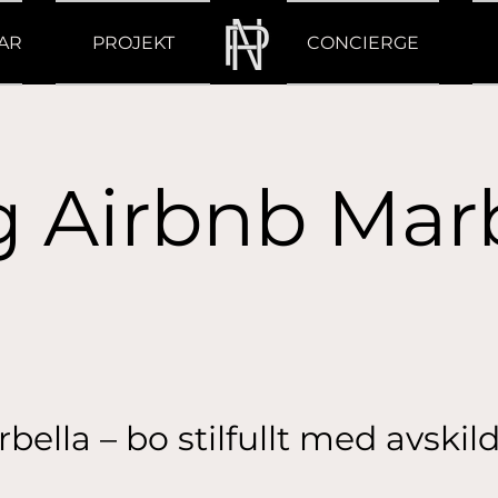
AR
PROJEKT
CONCIERGE
g Airbnb Mar
bella – bo stilfullt med avski