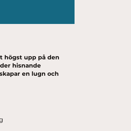
et högst upp på den
uder hisnande
 skapar en lugn och
ng