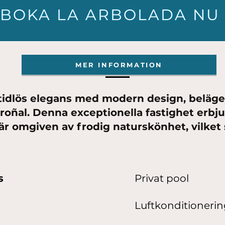
BOKA LA ARBOLADA NU
MER INFORMATION
 tidlös elegans med modern design, beläg
droñal. Denna exceptionella fastighet erbj
r omgiven av frodig naturskönhet, vilket
s
Privat pool
Luftkonditioneri