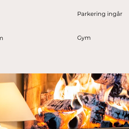
Parkering ingår
Gym
m
d