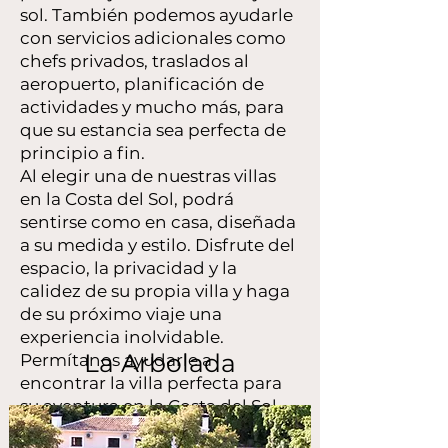
sol. También podemos ayudarle
con servicios adicionales como
chefs privados, traslados al
aeropuerto, planificación de
actividades y mucho más, para
que su estancia sea perfecta de
principio a fin.
Al elegir una de nuestras villas
en la Costa del Sol, podrá
sentirse como en casa, diseñada
a su medida y estilo. Disfrute del
espacio, la privacidad y la
calidez de su propia villa y haga
de su próximo viaje una
experiencia inolvidable.
La Arbolada
Permítanos ayudarle a
encontrar la villa perfecta para
su aventura en la Costa del Sol.