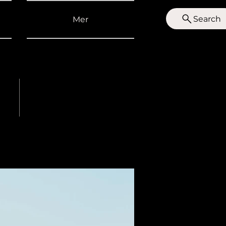
Search
Mer
For Rent
$12,345,678