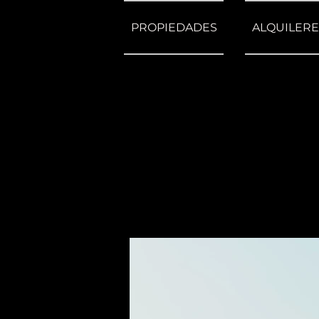
PROPIEDADES
ALQUILERE
< Back
Unique Fa
Balcony
500 Terry A Francois Blvd, Sa