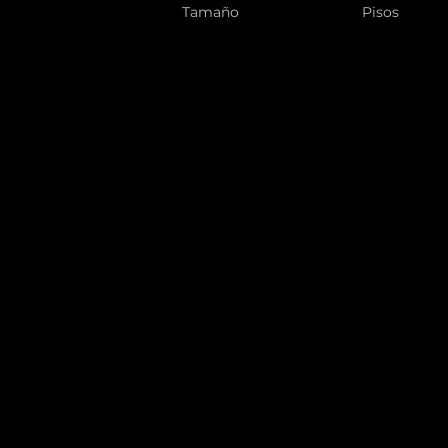
Tamaño
Pisos
1,200 sqft
3
Ubicación de la propiedad
500 Terry A Francois Blvd, San Franci