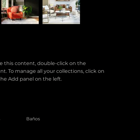
M
e this content, double-click on the 
1
. To manage all your collections, click on 
e Add panel on the left.
i
s
Baños
3