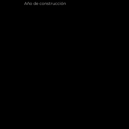
Año de construcción
1999
sco, CA 94158, USA