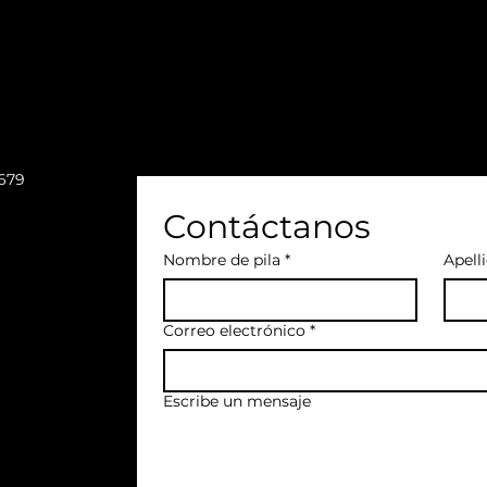
9679
Contáctanos
Nombre de pila
*
Apell
Correo electrónico
*
Escribe un mensaje