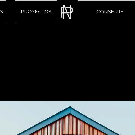
S
PROYECTOS
CONSERJE
rmhouse +
n Francisco, CA 94158, USA