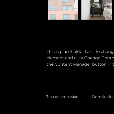
Descripción de la propiedad
This is placeholder text. To chang
element and click Change Content
the Content Manager button in th
Detalles de la propiedad
Tipo de propiedad
Dormitorio
Single Family Home
5